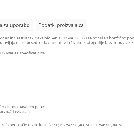
la za uporabo
Podatki proizvajalca
en in vsestranski tiskalnik Serija PIXMA TS3350 se ponaša z brezžično pove
avljajo ostro besedilo dokumentov in živahne fotografije brez robov velikos
50-series/specifications/
č 60 listov (navaden papir)
arvna) 180 strani
Stroškovno učinkovite kartuše XL; PG-545XL (400 st.), CL-546XL (300 st.)