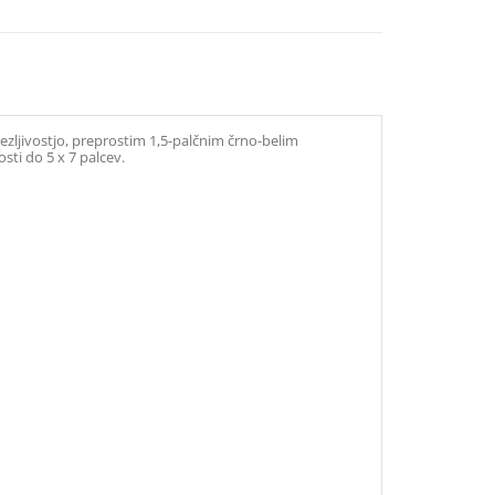
zljivostjo, preprostim 1,5-palčnim črno-belim
ti do 5 x 7 palcev.