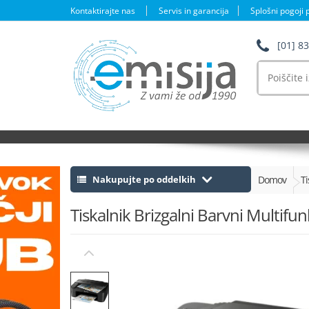
Kontaktirajte nas
Servis in garancija
Splošni pogoji 
[01] 8
Išči:
Nakupujte po oddelkih
Domov
Ti
Tiskalnik Brizgalni Barvni Multif