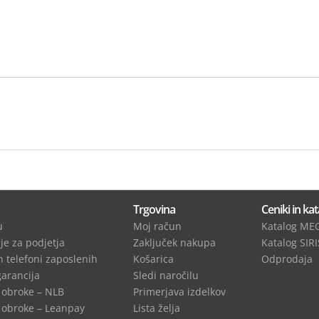
Trgovina
Ceniki in kat
u
Moj račun
Katalog MEG
je za podjetja
Zaključek nakupa
Katalog SIRI
n telefoni zaposlenih
Košarica
Odprodaja
garancija
Sledi naročilu
 obroke – NLB
Primerjava izdelkov
obroke – Leanpay
Lista želja