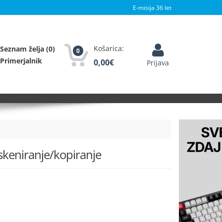
E-misija 36 let
Košarica:
Seznam želja
(0)
0
Primerjalnik
0,00
€
Prijava
/skeniranje/kopiranje