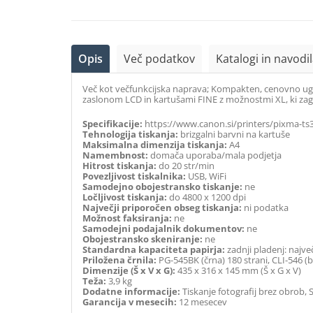
Opis
Več podatkov
Katalogi in navodi
Več kot večfunkcijska naprava; Kompakten, cenovno ugod
zaslonom LCD in kartušami FINE z možnostmi XL, ki zagot
Specifikacije:
https://www.canon.si/printers/pixma-ts33
Tehnologija tiskanja:
brizgalni barvni na kartuše
Maksimalna dimenzija tiskanja:
A4
Namembnost:
domača uporaba/mala podjetja
Hitrost tiskanja:
do 20 str/min
Povezljivost tiskalnika:
USB, WiFi
Samodejno obojestransko tiskanje:
ne
Ločljivost tiskanja:
do 4800 x 1200 dpi
Največji priporočen obseg tiskanja:
ni podatka
Možnost faksiranja:
ne
Samodejni podajalnik dokumentov:
ne
Obojestransko skeniranje:
ne
Standardna kapaciteta papirja:
zadnji pladenj: najve
Priložena črnila:
PG-545BK (črna) 180 strani, CLI-546 (b
Dimenzije (Š x V x G):
435 x 316 x 145 mm (Š x G x V)
Teža:
3,9 kg
Dodatne informacije:
Tiskanje fotografij brez obrob, 
Garancija v mesecih:
12 mesecev