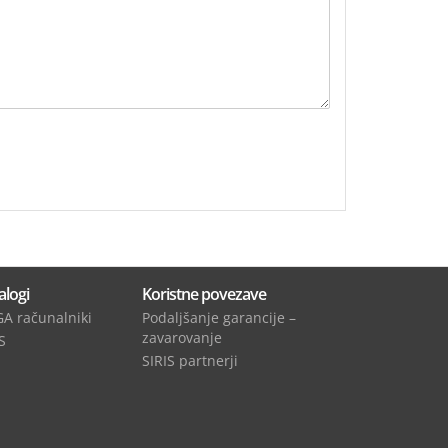
alogi
Koristne povezave
A računalniki
Podaljšanje garancije –
zavarovanje
S
SIRIS partnerji