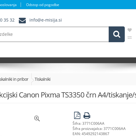
poslovanja
Odstop od pogodbe
30 35 32
info@e-misija.si
Iskanje
skalniki in pribor
Tiskalniki
unkcijski Canon Pixma TS3350 črn A4/tiskanje
Šifra:
3771C006AA
Šifra proizvajalca:
3771C006AA
EAN:
4549292143867