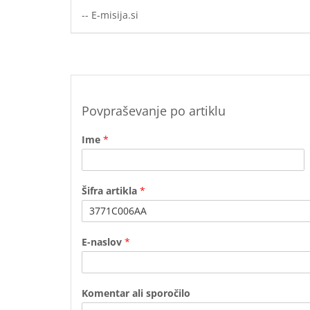
-- E-misija.si
Povpraševanje po artiklu
Ime
*
F
i
Šifra artikla
*
r
s
t
E-naslov
*
a
Komentar ali sporočilo
l