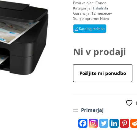
Proizvajalec:
Canon
Kategorija:
Tiskalniki
Garancija:
12 mesecev
Stanje opreme:
Novo
Katalog izdelka
Ni v prodaji
Pošljite mi ponudbo
Primerjaj