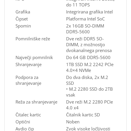
do 11 TOPS
Grafika
Integrirana grafika Intel
Čipset
Platforma Intel SoC
Spomin
2x 16GB SO-DIMM
DDR5-5600
Pomnilniške reže
Dve reži DDR5 SO-
DIMM, z možnostjo
dvokanalnega prenosa
Največji pomnilnik
Do 64 GB DDR5-5600
Shranjevanje
1TB SSD M.2 2242 PCIe
4.0×4 NVMe
Podpora za
Do dva diska, 2x M.2
shranjevanje
SSD
• M.2 2280 SSD do 2TB
vsak
Reža za shranjevanje
Dve reži M.2 2280 PCIe
4.0 x4
Čitalec kartic
Čitalnik kartic SD
Optični
Noben
Avdio čip
Zvok visoke ločljivosti