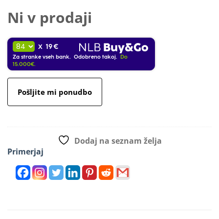
Ni v prodaji
19 €
X
Za stranke vseh bank. Odobreno takoj.
Do
15.000€.
Pošljite mi ponudbo
Dodaj na seznam želja
Primerjaj