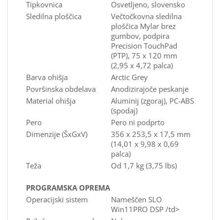
Tipkovnica
Osvetljeno, slovensko
Sledilna ploščica
Večtočkovna sledilna
ploščica Mylar brez
gumbov, podpira
Precision TouchPad
(PTP), 75 x 120 mm
(2,95 x 4,72 palca)
Barva ohišja
Arctic Grey
Površinska obdelava
Anodizirajoče peskanje
Material ohišja
Aluminij (zgoraj), PC-ABS
(spodaj)
Pero
Pero ni podprto
Dimenzije (ŠxGxV)
356 x 253,5 x 17,5 mm
(14,01 x 9,98 x 0,69
palca)
Teža
Od 1,7 kg (3,75 lbs)
PROGRAMSKA OPREMA
Operacijski sistem
Nameščen SLO
Win11PRO DSP /td>