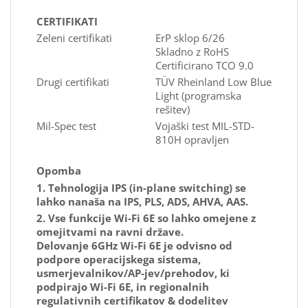
CERTIFIKATI
Zeleni certifikati
ErP sklop 6/26
Skladno z RoHS
Certificirano TCO 9.0
Drugi certifikati
TÜV Rheinland Low Blue
Light (programska
rešitev)
Mil-Spec test
Vojaški test MIL-STD-
810H opravljen
Opomba
1. Tehnologija IPS (in-plane switching) se
lahko nanaša na IPS, PLS, ADS, AHVA, AAS.
2. Vse funkcije Wi-Fi 6E so lahko omejene z
omejitvami na ravni države.
Delovanje 6GHz Wi-Fi 6E je odvisno od
podpore operacijskega sistema,
usmerjevalnikov/AP-jev/prehodov, ki
podpirajo Wi-Fi 6E, in regionalnih
regulativnih certifikatov & dodelitev