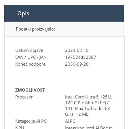
Opis
Podatki proizvajalca
Datum objave
2024-02-18
EAN / UPC / JAN
197531882387
Konec podpore
2030-09-26
ZMOGLJIVOST
Procesor
Intel Core Ultra 5 125U,
12C (2P + 8E + 2LPE) /
14T, Max Turbo do 4,3
GHz, 12 MB
Kategorija AI PC
AI PC
NPU
Integriran Intel AI Boost,