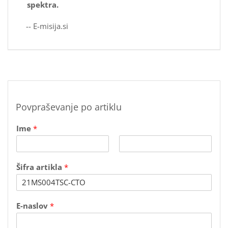
spektra.
-- E-misija.si
Povpraševanje po artiklu
Ime
*
F
L
i
a
Šifra artikla
*
r
s
s
t
t
s
E-naslov
*
p
o