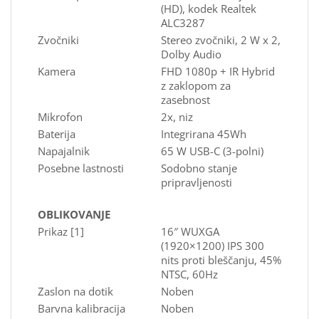
(HD), kodek Realtek
ALC3287
Zvočniki
Stereo zvočniki, 2 W x 2,
Dolby Audio
Kamera
FHD 1080p + IR Hybrid
z zaklopom za
zasebnost
Mikrofon
2x, niz
Baterija
Integrirana 45Wh
Napajalnik
65 W USB-C (3-polni)
Posebne lastnosti
Sodobno stanje
pripravljenosti
OBLIKOVANJE
Prikaz [1]
16″ WUXGA
(1920×1200) IPS 300
nits proti bleščanju, 45%
NTSC, 60Hz
Zaslon na dotik
Noben
Barvna kalibracija
Noben