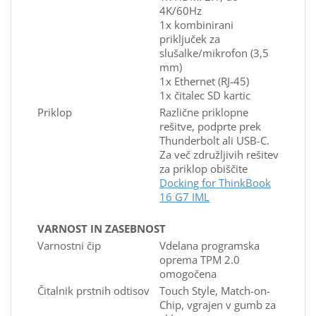
4K/60Hz
1x kombinirani
priključek za
slušalke/mikrofon (3,5
mm)
1x Ethernet (RJ-45)
1x čitalec SD kartic
Priklop
Različne priklopne
rešitve, podprte prek
Thunderbolt ali USB-C.
Za več združljivih rešitev
za priklop obiščite
Docking for ThinkBook
16 G7 IML
VARNOST IN ZASEBNOST
Varnostni čip
Vdelana programska
oprema TPM 2.0
omogočena
Čitalnik prstnih odtisov
Touch Style, Match-on-
Chip, vgrajen v gumb za