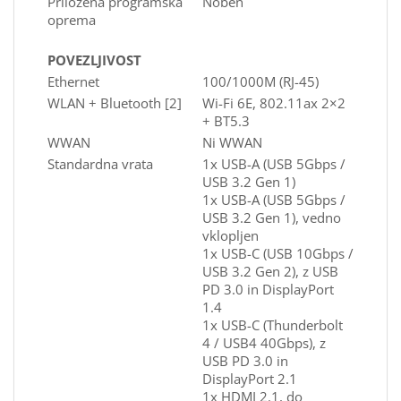
Priložena programska
Noben
oprema
POVEZLJIVOST
Ethernet
100/1000M (RJ-45)
WLAN + Bluetooth [2]
Wi-Fi 6E, 802.11ax 2×2
+ BT5.3
WWAN
Ni WWAN
Standardna vrata
1x USB-A (USB 5Gbps /
USB 3.2 Gen 1)
1x USB-A (USB 5Gbps /
USB 3.2 Gen 1), vedno
vklopljen
1x USB-C (USB 10Gbps /
USB 3.2 Gen 2), z USB
PD 3.0 in DisplayPort
1.4
1x USB-C (Thunderbolt
4 / USB4 40Gbps), z
USB PD 3.0 in
DisplayPort 2.1
1x HDMI 2.1, do