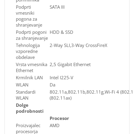
Podprti
SATA III
vmesniki
pogona za
shranjevanje
Podprti pogoni
HDD & SSD
za shranjevanje
Tehnologija
2-Way SLI,3-Way CrossFireX
vzporedne
obdelave
Vrsta vmesnika
2,5 Gigabit Ethernet
Ethernet
Krmilnik LAN
Intel I225-V
WLAN
Da
Standardi
802.11a,802.11b,802.11g,Wi-Fi 4 (802.11
WLAN
(802.11ax)
Dolge
podrobnosti
Procesor
Proizvajalec
AMD
procesorja