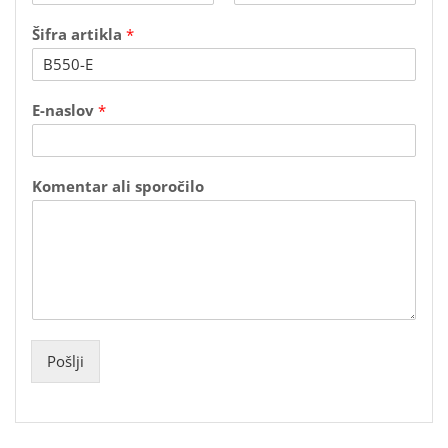
F
L
i
a
Šifra artikla
*
r
s
s
t
t
a
E-naslov
*
l
i
E
-
Komentar ali sporočilo
n
a
s
l
o
v
*
Pošlji