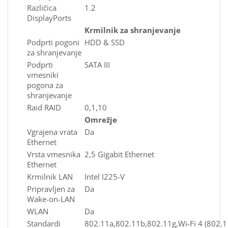
Različica
1.2
DisplayPorts
Krmilnik za shranjevanje
Podprti pogoni
HDD & SSD
za shranjevanje
Podprti
SATA III
vmesniki
pogona za
shranjevanje
Raid RAID
0,1,10
Omrežje
Vgrajena vrata
Da
Ethernet
Vrsta vmesnika
2,5 Gigabit Ethernet
Ethernet
Krmilnik LAN
Intel I225-V
Pripravljen za
Da
Wake-on-LAN
WLAN
Da
Standardi
802.11a,802.11b,802.11g,Wi-Fi 4 (802.11