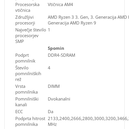
Procesorska
Vtičnica AM4
vtičnica
Združljivi
AMD Ryzen 3 3. Gen, 3. Generacija AMD R
procesorji
Generacija AMD Ryzen 9
Največje število
1
procesorjev
SMP
Spomin
Podprt
DDR4-SDRAM
pomnilnik
Število
4
pomnilniških
rež
Vrsta
DIMM
pomnilnika
Pomnilniški
Dvokanalni
kanali
ECC
Da
Podprta hitrost
2133,2400,2666,2800,3000,3200,3466
pomnilnika
MHz