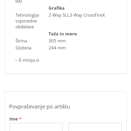
(M)
Grafika
Tehnologija
2-Way SLI,3-Way CrossFireX
vzporedne
obdelave
Teža in mere
Širina
305 mm
Globina
244 mm
-- E-misija.si
Povpraševanje po artiklu
Ime
*