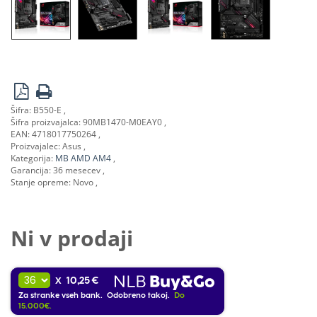
Šifra:
B550-E
Šifra proizvajalca:
90MB1470-M0EAY0
EAN:
4718017750264
Proizvajalec:
Asus
Kategorija:
MB AMD AM4
Garancija:
36 mesecev
Stanje opreme:
Novo
Ni v prodaji
10,25 €
X
Za stranke vseh bank. Odobreno takoj.
Do
15.000€.