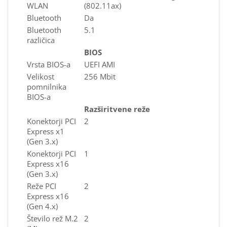
WLAN
(802.11ax)
Bluetooth
Da
Bluetooth
5.1
različica
BIOS
Vrsta BIOS-a
UEFI AMI
Velikost
256 Mbit
pomnilnika
BIOS-a
Razširitvene reže
Konektorji PCI
2
Express x1
(Gen 3.x)
Konektorji PCI
1
Express x16
(Gen 3.x)
Reže PCI
2
Express x16
(Gen 4.x)
Število rež M.2
2